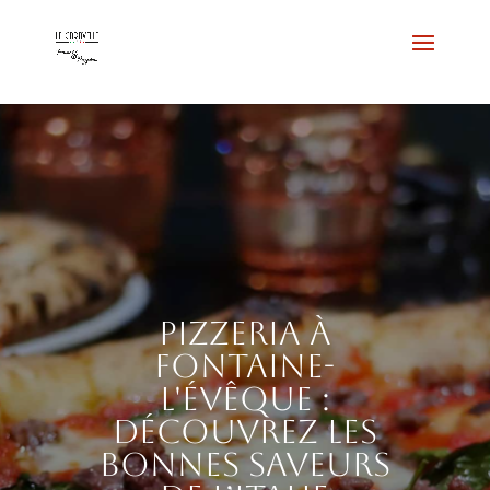
Pizzeria à
Fontaine-
l'Évêque :
découvrez les
bonnes saveurs