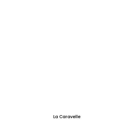
0473144125
Adresse
Sentier des Trieux 13
Fontaine-l’Évêque
Suivez-nous
La Caravelle