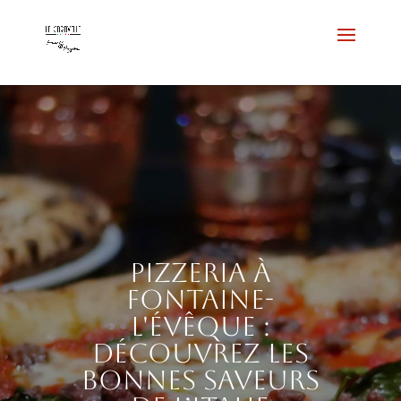
Pizzeria à
Fontaine-
l'Évêque :
découvrez les
bonnes saveurs