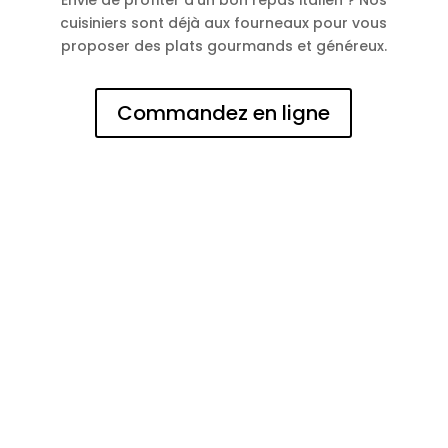
Envie de profiter d’un bon repas italien ? Nos
cuisiniers sont déjà aux fourneaux pour vous
proposer des plats gourmands et généreux.
Commandez en ligne
N° d'entreprise
0473144125