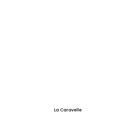
Adresse
Sentier des Trieux 13
Fontaine-l’Évêque
Suivez-nous
La Caravelle