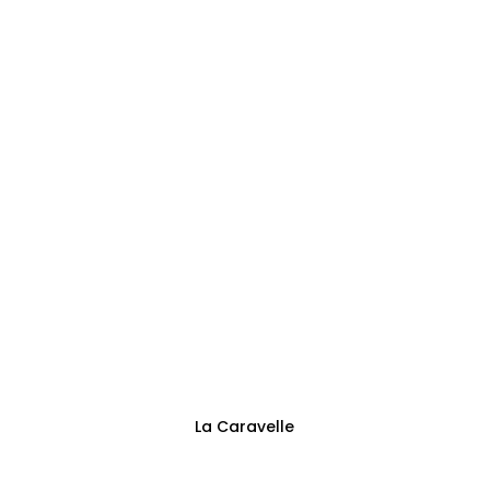
0473144125
Adresse
Sentier des Trieux 13
Fontaine-l’Évêque
Suivez-nous
La Caravelle