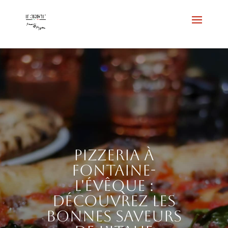
Pizzeria à
Fontaine-
l'Évêque :
découvrez les
bonnes saveurs